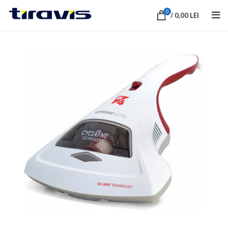
0
/
0,00
LEI