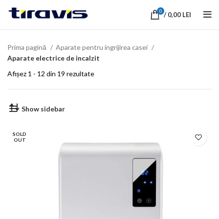
0
/
0,00
LEI
Prima pagină
Aparate pentru ingrijirea casei
Aparate electrice de incalzit
Afișez 1 - 12 din 19 rezultate
Show sidebar
SOLD
OUT