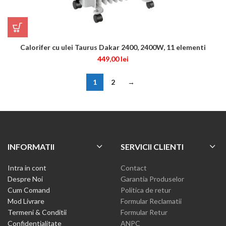
Calorifer cu ulei Taurus Dakar 2400, 2400W, 11 elementi
449,00
lei
1
2
→
INFORMATII
SERVICII CLIENTI
Intra in cont
Contact
Despre Noi
Garantia Produselor
Cum Comand
Politica de retur
Mod Livrare
Formular Reclamatii
Termeni & Conditii
Formular Retur
Confidentialitate
ANPC