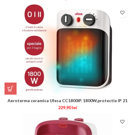
Aeroterma ceramica Ufesa CC1800IP. 1800W,protectie IP 21
229,90
lei