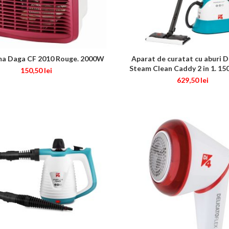
a Daga CF 2010 Rouge. 2000W
Aparat de curatat cu aburi 
ADAUGĂ ÎN COȘ
ADAUGĂ ÎN COȘ
Steam Clean Caddy 2 in 1. 150
150,50
lei
629,50
lei