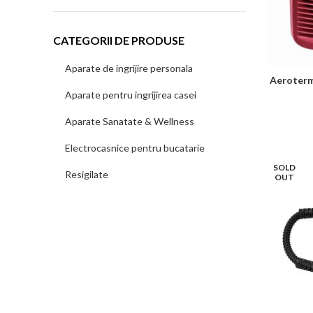
minim
maxim
CATEGORII DE PRODUSE
Aparate de ingrijire personala
Aeroterm
Aparate pentru ingrijirea casei
Aparate Sanatate & Wellness
Electrocasnice pentru bucatarie
SOLD
Resigilate
OUT