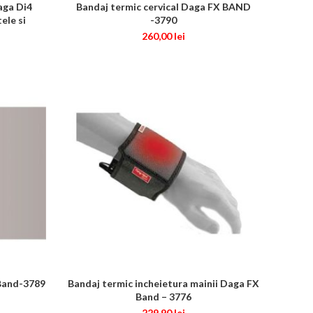
aga Di4
Bandaj termic cervical Daga FX BAND
ADAUGĂ ÎN COȘ
ele si
-3790
260,00
lei
 Band-3789
Bandaj termic incheietura mainii Daga FX
ADAUGĂ ÎN COȘ
Band – 3776
229,90
lei