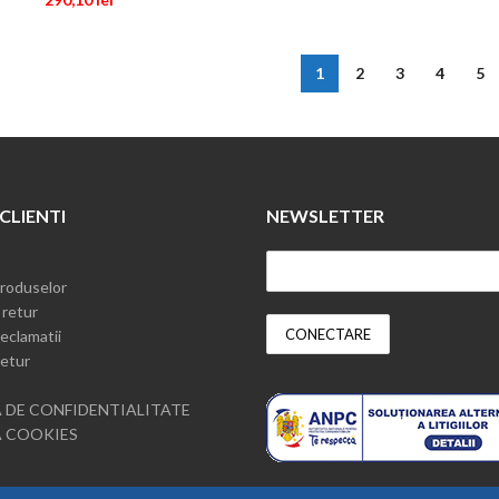
1
2
3
4
5
 CLIENTI
NEWSLETTER
roduselor
 retur
eclamatii
etur
 DE CONFIDENTIALITATE
A COOKIES