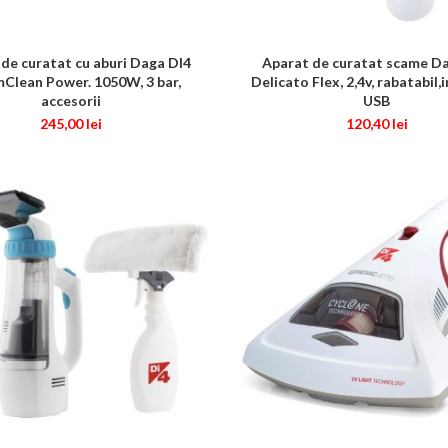
de curatat cu aburi Daga DI4
Aparat de curatat scame D
CITEȘTE MAI MULT
ADAUGĂ ÎN COȘ
Clean Power. 1050W, 3 bar,
Delicato Flex, 2,4v, rabatabil,
accesorii
USB
245,00
lei
120,40
lei