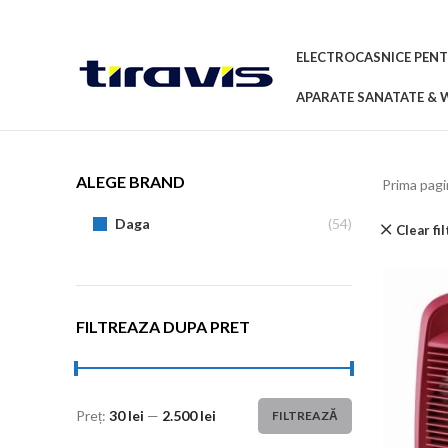
ELECTROCASNICE PENT
APARATE SANATATE & 
ALEGE BRAND
Prima pag
Daga
(54)
Clear fi
FILTREAZA DUPA PRET
Preț:
30 lei
—
2.500 lei
FILTREAZĂ
Preț
Preț