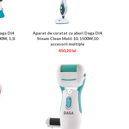
Daga Di4
Aparat de curatat cu aburi Daga Di4
CITEȘTE MAI MULT
0W, 1,1l
Steam Clean Multi 10. 1500W,10
accesorii multiple
450,20
lei