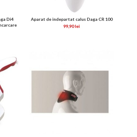
aga Di4
Aparat de indepartat calus Daga CR 100
ADAUGĂ ÎN COȘ
incarcare
99,90
lei