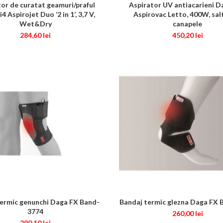
or de curatat geamuri/praful
Aspirator UV antiacarieni D
CITEȘTE MAI MULT
ADAUGĂ ÎN COȘ
4 Aspirojet Duo ‘2 in 1’, 3,7 V,
Aspirovac Letto, 400W, salt
Wet&Dry
canapele
284,60
lei
450,20
lei
ermic genunchi Daga FX Band-
Bandaj termic glezna Daga FX
CITEȘTE MAI MULT
ADAUGĂ ÎN COȘ
3774
260,00
lei
290,10
lei