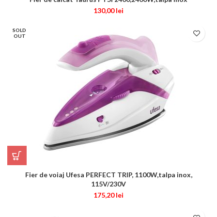
130,00
lei
SOLD
OUT
Fier de voiaj Ufesa PERFECT TRIP, 1100W,talpa inox,
115V/230V
175,20
lei