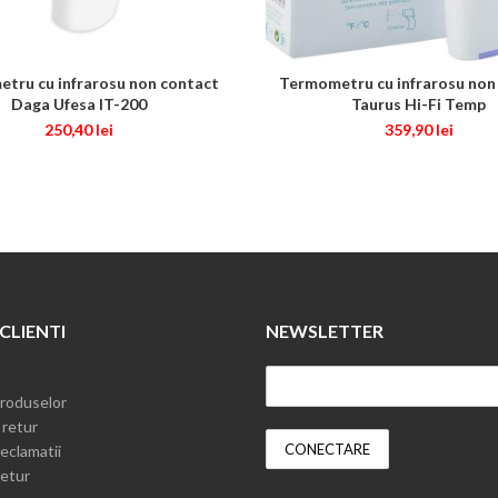
tru cu infrarosu non contact
Termometru cu infrarosu non
ADAUGĂ ÎN COȘ
ADAUGĂ ÎN COȘ
Daga Ufesa IT-200
Taurus Hi-Fi Temp
250,40
lei
359,90
lei
 CLIENTI
NEWSLETTER
roduselor
 retur
eclamatii
etur