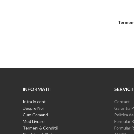
minim
maxim
Termome
INFORMATII
SERVICII
Intra in cont
Contact
Despre Noi
Garantia P
Cum Comand
Politica de
Mod Livrare
Formular R
Termeni & Conditii
Formular R