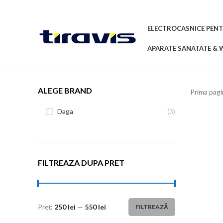
ELECTROCASNICE PENT
APARATE SANATATE & 
ALEGE BRAND
Prima pag
Daga
(3)
FILTREAZA DUPA PRET
Preț:
250 lei
—
550 lei
FILTREAZĂ
Preț
Preț