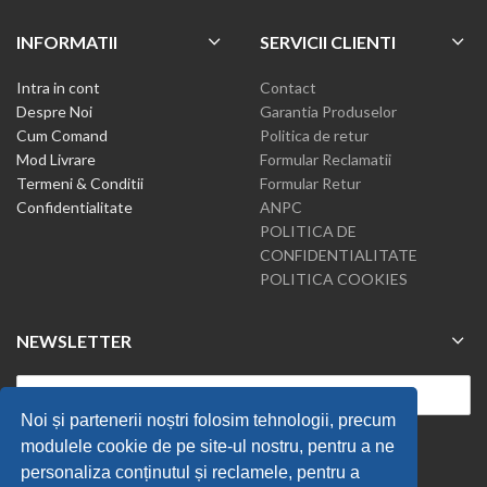
INFORMATII
SERVICII CLIENTI
Intra in cont
Contact
Despre Noi
Garantia Produselor
Cum Comand
Politica de retur
Mod Livrare
Formular Reclamatii
Termeni & Conditii
Formular Retur
Confidentialitate
ANPC
POLITICA DE
CONFIDENTIALITATE
POLITICA COOKIES
NEWSLETTER
Noi și partenerii noștri folosim tehnologii, precum
modulele cookie de pe site-ul nostru, pentru a ne
personaliza conținutul și reclamele, pentru a