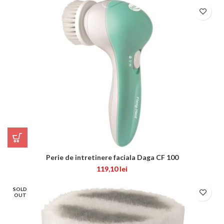
Perie de intretinere faciala Daga CF 100
119,10
lei
SOLD
OUT