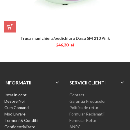
Trusa manichiura/pedichiura Daga SM 210 Pink
246,30
lei
INFORMATII
SERVICII CLIENTI
Intra in cont
Contact
Despre Noi
Garantia Produselor
Cum Comand
Politica de retur
Mod Livrare
Formular Reclamatii
Termeni & Conditii
Formular Retur
Confidentialitate
ANPC