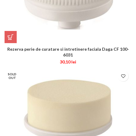
Rezerva perie de curatare si intretinere faciala Daga CF 100-
6031
30,10
lei
SOLD
OUT