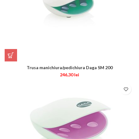
Trusa manichiura/pedichiura Daga SM 200
246,30
lei