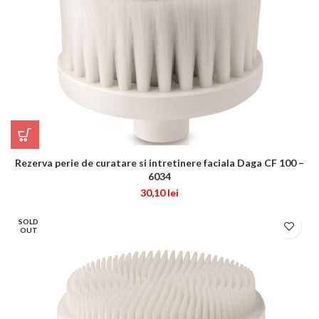
Rezerva perie de curatare si intretinere faciala Daga CF 100 –
6034
30,10
lei
SOLD
OUT