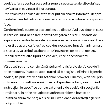
cookies, fara acestea accesul la zonele securizate ale site-ului sau
navigarea in pagina ar fi ingreunata.
Prin folosirea cookies de statistici, putem analiza informatii despre
modul in care folositi site-ul nostru si vom sti ce imbunatatiri putem
face.
Conform legii, putem stoca cookies pe dispozitivul dvs, doar in cazul
in care ele sunt necesare pentru navigarea pe site. Perioada de
expirare a acestor fișiere de tip cookie este de maximum 2 ani. Daca
nu esti de acord cu folosirea cookies necesare functionarii normale
a site-ului, va trebui sa abandonezi navigarea pe site-ul nostru.
Pentru diferite alte tipuri de cookies, este necesar acordul
dumneavoastra.
Vă puteți retrage consimțământul privind fișierele de tip cookie în
orice moment. În acest scop, puteţi să blocaţi sau eliminaţi fişierele
cookie, fie prin intermediul setărilor browser-ului dvs., web sau prin
utilizarea unor software-uri puse la dispoziţie de terți, sau urmând
instrucţiunile specifice pentru categoriile de cookie din secţiunile
următoare. In orice situaţie pot apărea probleme legate de
utilizarea anumitor părți ale site-ului web dacă dezactivaţi fişierele
de tip cookie.