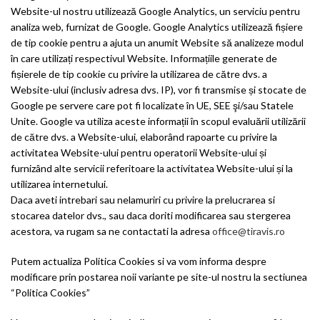
Website-ul nostru utilizează Google Analytics, un serviciu pentru
analiza web, furnizat de Google. Google Analytics utilizează fișiere
de tip cookie pentru a ajuta un anumit Website să analizeze modul
în care utilizați respectivul Website. Informațiile generate de
fișierele de tip cookie cu privire la utilizarea de către dvs. a
Website-ului (inclusiv adresa dvs. IP), vor fi transmise și stocate de
Google pe servere care pot fi localizate în UE, SEE şi/sau Statele
Unite. Google va utiliza aceste informații în scopul evaluării utilizării
de către dvs. a Website-ului, elaborând rapoarte cu privire la
activitatea Website-ului pentru operatorii Website-ului și
furnizând alte servicii referitoare la activitatea Website-ului și la
utilizarea internetului.
Daca aveti intrebari sau nelamuriri cu privire la prelucrarea si
stocarea datelor dvs., sau daca doriti modificarea sau stergerea
acestora, va rugam sa ne contactati la adresa
office@tiravis.ro
Putem actualiza Politica Cookies si va vom informa despre
modificare prin postarea noii variante pe site-ul nostru la sectiunea
“Politica Cookies”