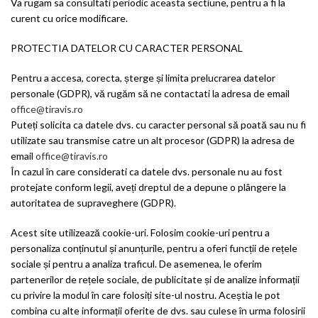
Va rugam sa consultati periodic aceasta sectiune, pentru a fi la
curent cu orice modificare.
PROTECTIA DATELOR CU CARACTER PERSONAL
Pentru a accesa, corecta, șterge și limita prelucrarea datelor
personale (GDPR), vă rugăm să ne contactati la adresa de email
office@tiravis.ro
Puteți solicita ca datele dvs. cu caracter personal să poată sau nu fi
utilizate sau transmise catre un alt procesor (GDPR) la adresa de
email
office@tiravis.ro
În cazul în care considerati ca datele dvs. personale nu au fost
protejate conform legii, aveți dreptul de a depune o plângere la
autoritatea de supraveghere (GDPR).
Acest site utilizează cookie-uri. Folosim cookie-uri pentru a
personaliza conținutul și anunțurile, pentru a oferi funcții de rețele
sociale și pentru a analiza traficul. De asemenea, le oferim
partenerilor de rețele sociale, de publicitate și de analize informații
cu privire la modul în care folosiți site-ul nostru. Aceștia le pot
combina cu alte informații oferite de dvs. sau culese în urma folosirii