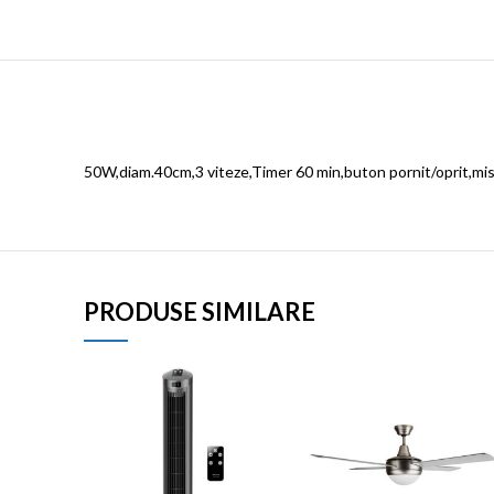
50W,diam.40cm,3 viteze,Timer 60 min,buton pornit/oprit,misca
PRODUSE SIMILARE