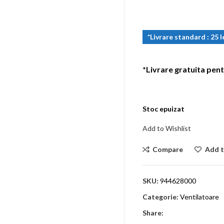
*Livrare standard : 25 l
*Livrare gratuita pent
Stoc epuizat
Add to Wishlist
Compare
Add t
SKU:
944628000
Categorie:
Ventilatoare
Share: