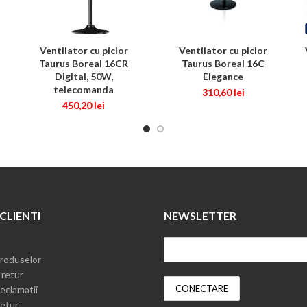
Ventilator cu picior
Ventilator cu picior
CITEȘTE MAI MULT
ADAUGĂ ÎN COȘ
Taurus Boreal 16CR
Taurus Boreal 16C
Digital, 50W,
Elegance
telecomanda
310,60
lei
450,20
lei
 CLIENTI
NEWSLETTER
roduselor
 retur
eclamatii
etur