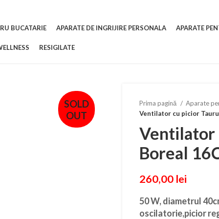
RU BUCATARIE
APARATE DE INGRIJIRE PERSONALA
APARATE PEN
WELLNESS
RESIGILATE
SOLD
Prima pagină
Aparate pen
OUT
Ventilator cu picior Taur
Ventilator
Boreal 16
260,00
lei
50 W, diametrul 40cm
oscilatorie,picior re