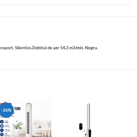
ansport. Silentios.Debitul de aer 54,3 m3/min. Negru.
-26%
Ven
A
Ta
d