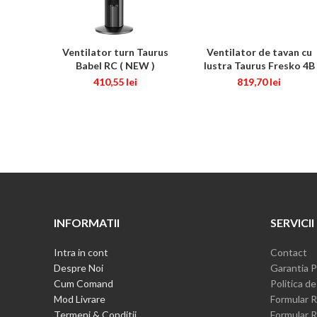
Ventilator turn Taurus
Ventilator de tavan cu
ADAUGĂ ÎN COȘ
ADAUGĂ ÎN COȘ
Babel RC ( NEW )
lustra Taurus Fresko 4B
410,55
lei
819,70
lei
INFORMATII
SERVICII
Intra in cont
Contact
Despre Noi
Garantia P
Cum Comand
Politica de
Mod Livrare
Formular R
Termeni & Conditii
Formular R