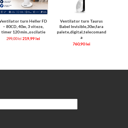
Ventilator turn Heller FD
Ventilator turn Taurus
ADAUGĂ ÎN COȘ
ADAUGĂ ÎN COȘ
– 80CD, 40w, 3 viteze,
Babel Invisible,30w,fara
timer 120 min.,oscilatie
palete,digital,telecomand
a
219,99
lei
299,00
lei
760,90
lei