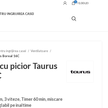
0
/
0,00
LEI
TRU INGRIJIREA CASEI
tru ingrijirea casei
Ventilatoare
us Boreal 16C
 cu picior Taurus
C
, 3 viteze, Timer 60 min, miscare
glabil pe inaltime