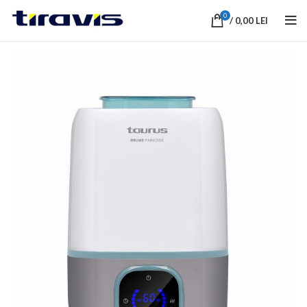
0
/
0,00
LEI