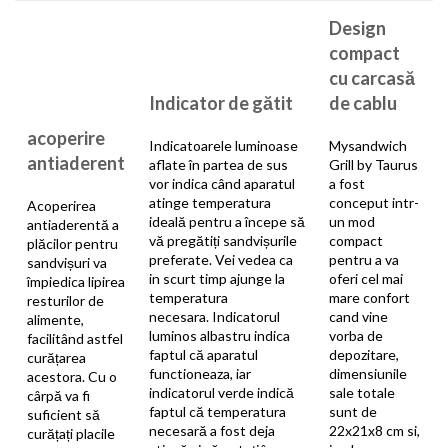
Design
compact
cu carcasă
Indicator de gătit
de cablu
acoperire
Indicatoarele luminoase
Mysandwich
antiaderent
aflate în partea de sus
Grill by Taurus
vor indica când aparatul
a fost
atinge temperatura
conceput intr-
Acoperirea
ideală pentru a începe să
un mod
antiaderentă a
vă pregătiți sandvișurile
compact
plăcilor pentru
preferate. Vei vedea ca
pentru a va
sandvișuri va
in scurt timp ajunge la
oferi cel mai
împiedica lipirea
temperatura
mare confort
resturilor de
necesara. Indicatorul
cand vine
alimente,
luminos albastru indica
vorba de
facilitând astfel
faptul că aparatul
depozitare,
curățarea
functioneaza, iar
dimensiunile
acestora. Cu o
indicatorul verde indică
sale totale
cârpă va fi
faptul că temperatura
sunt de
suficient să
necesară a fost deja
22x21x8 cm si,
curățați placile