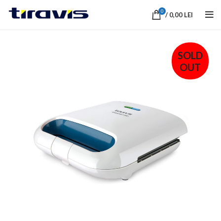
0
/
0,00
LEI
SOLD
OUT