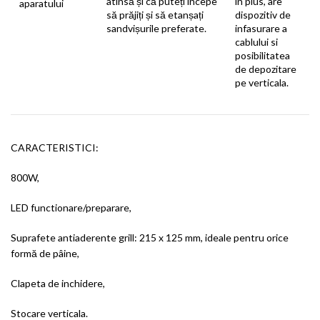
atinsă și că puteți începe
in plus, are
aparatului
să prăjiți și să etanșați
dispozitiv de
sandvișurile preferate.
infasurare a
cablului si
posibilitatea
de depozitare
pe verticala.
CARACTERISTICI:
800W,
LED functionare/preparare,
Suprafete antiaderente grill: 215 x 125 mm, ideale pentru orice
formă de pâine,
Clapeta de inchidere,
Stocare verticala.