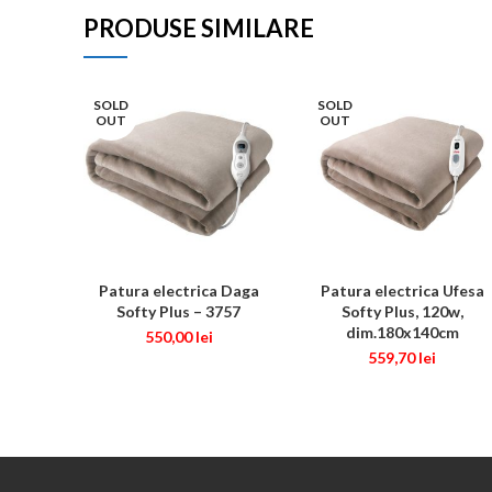
PRODUSE SIMILARE
SOLD
SOLD
OUT
OUT
Patura electrica Daga
Patura electrica Ufesa
CITEȘTE MAI MULT
CITEȘTE MAI MULT
Softy Plus – 3757
Softy Plus, 120w,
dim.180x140cm
550,00
lei
559,70
lei