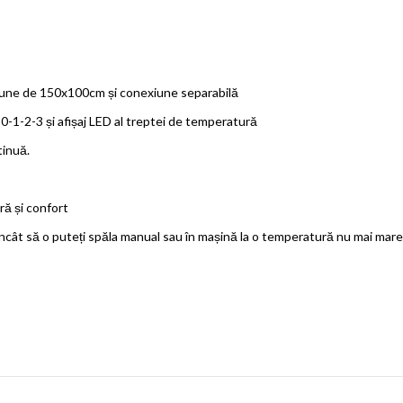
siune de 150x100cm și conexiune separabilă
0-1-2-3 și afișaj LED al treptei de temperatură
tinuă.
ră și confort
încât să o puteți spăla manual sau în mașină la o temperatură nu mai mare