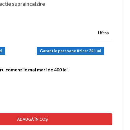
ectie supraincalzire
Ufesa
ei
Garantie persoane fizice: 24 luni
ru comenzile mai mari de 400 lei.
ADAUGĂ ÎN COȘ