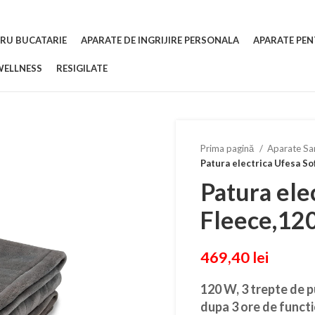
RU BUCATARIE
APARATE DE INGRIJIRE PERSONALA
APARATE PEN
WELLNESS
RESIGILATE
Prima pagină
Aparate Sa
Patura electrica Ufesa S
Patura ele
Fleece,12
469,40
lei
120 W, 3 trepte de 
dupa 3 ore de functio