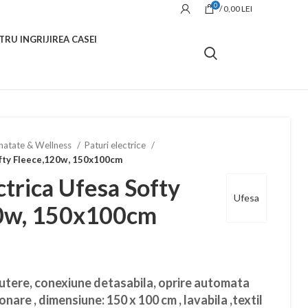
0
/
0,00
LEI
TRU INGRIJIREA CASEI
natate & Wellness
Paturi electrice
ofty Fleece,120w, 150x100cm
ctrica Ufesa Softy
Ufesa
0w, 150x100cm
putere, conexiune detasabila, oprire automata
nare , dimensiune: 150 x 100 cm , lavabila ,textil