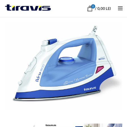
0
/
0,00
LEI