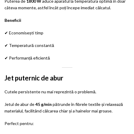
Puterea de
1800 W
aduce aparatul la temperatura optimă în doar
câteva momente, astfel încât poți începe imediat călcatul.
Beneficii
✔ Economisești timp
✔ Temperatură constantă
✔ Performanță eficientă
Jet puternic de abur
Cutele persistente nu mai reprezintă o problemă.
Jetul de abur de
45 g/min
pătrunde în fibrele textile și relaxează
materialul, facilitând călcarea chiar și a hainelor mai groase.
Perfect pentru: