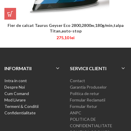
Fier de calcat Taurus Geyser Eco 2800,2800w,180g/min,talpa
Titan,auto-stop
275,10
lei
INFORMATII
SERVICII CLIENTI
Intra in cont
Contact
Despre Noi
Garantia Produselor
Cum Comand
Politica de retur
Mod Livrare
Formular Reclamatii
Termeni & Conditii
Formular Retur
Confidentialitate
ANPC
POLITICA DE
CONFIDENTIALITATE