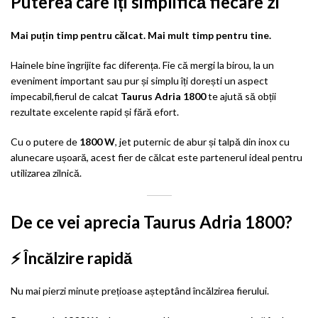
Puterea care îți simplifică fiecare zi
Mai puțin timp pentru călcat. Mai mult timp pentru tine.
Hainele bine îngrijite fac diferența. Fie că mergi la birou, la un
eveniment important sau pur și simplu îți dorești un aspect
impecabil,fierul de calcat
Taurus Adria 1800
te ajută să obții
rezultate excelente rapid și fără efort.
Cu o putere de
1800 W
, jet puternic de abur și talpă din inox cu
alunecare ușoară, acest fier de călcat este partenerul ideal pentru
utilizarea zilnică.
De ce vei aprecia Taurus Adria 1800?
⚡ Încălzire rapidă
Nu mai pierzi minute prețioase așteptând încălzirea fierului.