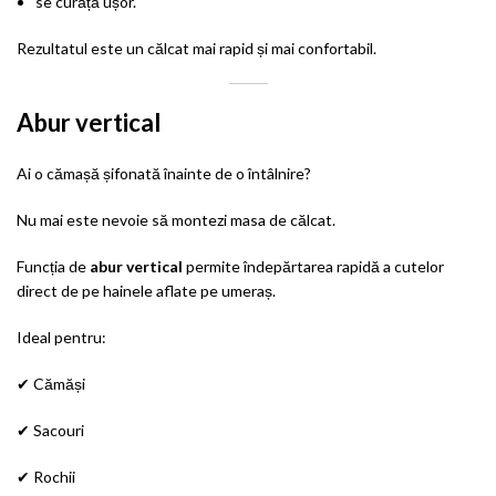
se curăță ușor.
Rezultatul este un călcat mai rapid și mai confortabil.
Abur vertical
Ai o cămașă șifonată înainte de o întâlnire?
Nu mai este nevoie să montezi masa de călcat.
Funcția de
abur vertical
permite îndepărtarea rapidă a cutelor
direct de pe hainele aflate pe umeraș.
Ideal pentru:
✔ Cămăși
✔ Sacouri
✔ Rochii