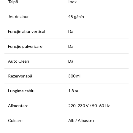
Talpă
Inox
Jet de abur
45 g/min
Funcție abur vertical
Da
Funcție pulverizare
Da
Auto Clean
Da
Rezervor apă
300 ml
Lungime cablu
1,8 m
Alimentare
220–230 V / 50–60 Hz
Culoare
Alb / Albastru