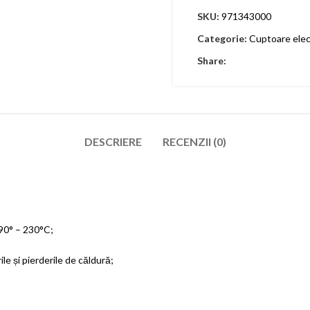
SKU:
971343000
Categorie:
Cuptoare elec
Share:
DESCRIERE
RECENZII (0)
 90° – 230°C;
le și pierderile de căldură;