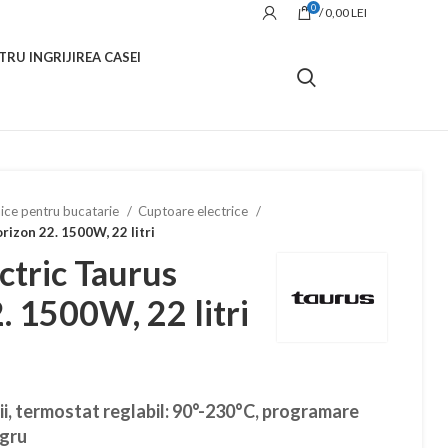
0
/
0,00
LEI
TRU INGRIJIREA CASEI
ice pentru bucatarie
Cuptoare electrice
rizon 22. 1500W, 22 litri
ctric Taurus
. 1500W, 22 litri
ii, termostat reglabil: 90°-230°C, programare
egru