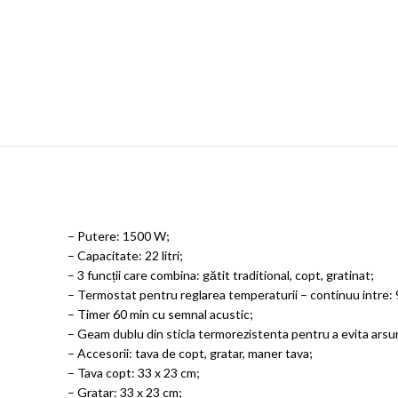
– Putere: 1500 W;
– Capacitate: 22 litri;
– 3 funcții care combina: gătit traditional, copt, gratinat;
– Termostat pentru reglarea temperaturii – continuu intre:
– Timer 60 min cu semnal acustic;
– Geam dublu din sticla termorezistenta pentru a evita arsuri
– Accesorii: tava de copt, gratar, maner tava;
– Tava copt: 33 x 23 cm;
– Gratar: 33 x 23 cm;