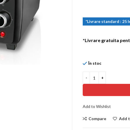
*Livrare standard : 25 l
*Livrare gratuita pent
În stoc
Add to Wishlist
Compare
Add t