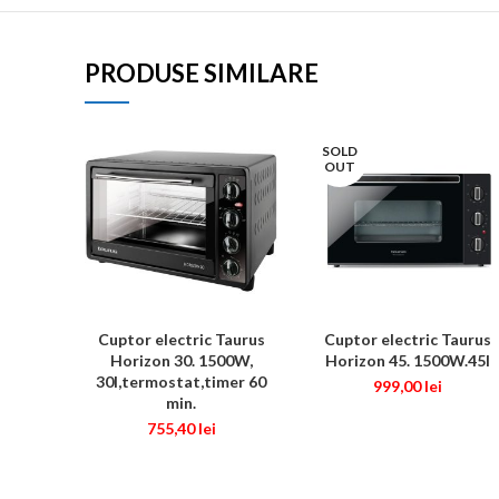
PRODUSE SIMILARE
SOLD
OUT
Cuptor electric Taurus
Cuptor electric Taurus
ADAUGĂ ÎN COȘ
CITEȘTE MAI MULT
Horizon 30. 1500W,
Horizon 45. 1500W.45l
30l,termostat,timer 60
999,00
lei
min.
755,40
lei