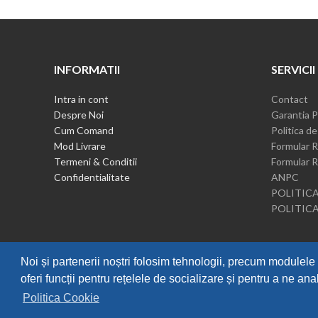
INFORMATII
SERVICII
Intra in cont
Contact
Despre Noi
Garantia P
Cum Comand
Politica de
Mod Livrare
Formular R
Termeni & Conditii
Formular R
Confidentialitate
ANPC
POLITICA
POLITIC
Noi și partenerii noștri folosim tehnologii, precum modulele 
oferi funcții pentru rețelele de socializare și pentru a ne anal
Politica Cookie
Tiravis
2019