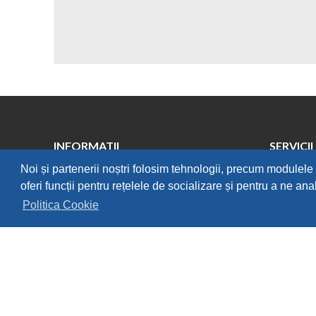
INFORMATII
SERVICII
Noi și partenerii noștri folosim tehnologii, precum modulele 
Intra in cont
Contact
oferi funcții pentru rețelele de socializare și pentru a ne anal
Despre Noi
Garantia P
Politica Cookie
Cum Comand
Politica de
Mod Livrare
Formular R
Termeni & Conditii
Formular R
Confidentialitate
ANPC
POLITICA
POLITIC