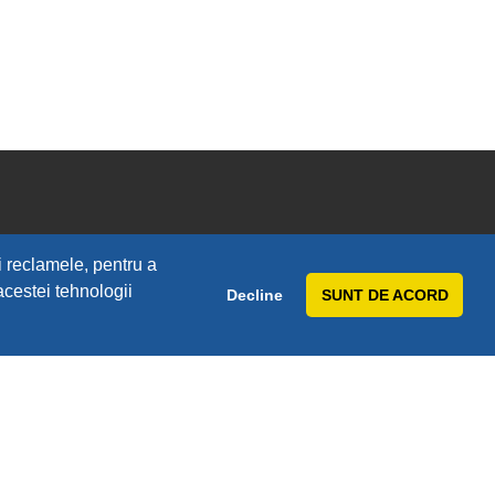
i reclamele, pentru a
 acestei tehnologii
Decline
SUNT DE ACORD