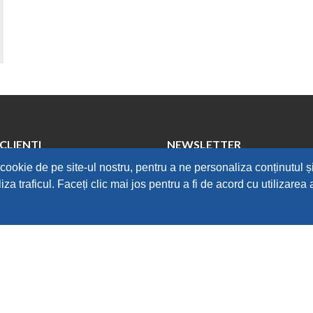
 CLIENTI
NEWSLETTER
cookie de pe site-ul nostru, pentru a ne personaliza conținutul ș
iza traficul. Faceți clic mai jos pentru a fi de acord cu utilizarea
roduselor
 retur
eclamatii
etur
 DE CONFIDENTIALITATE
A COOKIES