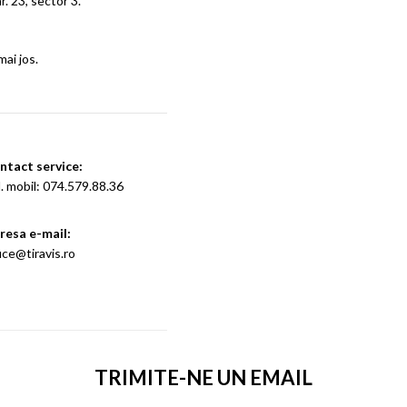
imon, nr. 23, sector 3.
ai jos.
ntact service:
. mobil: 074.579.88.36
resa e-mail:
ice@tiravis.ro
TRIMITE-NE UN EMAIL