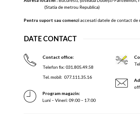
Adresa locatiei :
Bucuresti, șoseaua Dudești-Pantel
(Statia de metrou Republica)
Pentru suport sau comenzi
accesati datele de contact de m
DATE CONTACT
Contact office:
Co
Tel
Telefon fix: 031.805.49.58
Tel. mobil: 077.111.35.16
Ad
off
Program magazin:
Luni – Vineri: 09:00 – 17:00