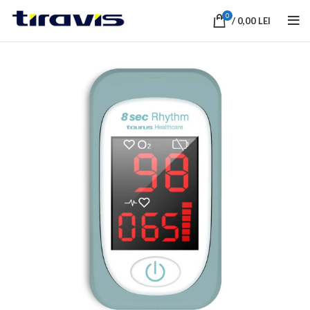
0
/
0,00
LEI