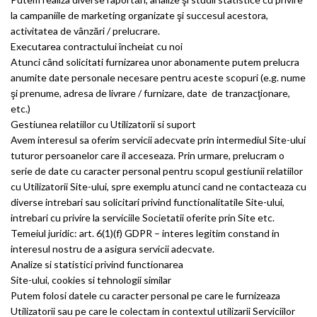
la campaniile de marketing organizate şi succesul acestora,
activitatea de vânzări / prelucrare.
Executarea contractului încheiat cu noi
Atunci când solicitati furnizarea unor abonamente putem prelucra
anumite date personale necesare pentru aceste scopuri (e.g. nume
şi prenume, adresa de livrare / furnizare, date de tranzacţionare,
etc.)
Gestiunea relatiilor cu Utilizatorii si suport
Avem interesul sa oferim servicii adecvate prin intermediul Site-ului
tuturor persoanelor care il acceseaza. Prin urmare, prelucram o
serie de date cu caracter personal pentru scopul gestiunii relatiilor
cu Utilizatorii Site-ului, spre exemplu atunci cand ne contacteaza cu
diverse intrebari sau solicitari privind functionalitatile Site-ului,
intrebari cu privire la serviciile Societatii oferite prin Site etc.
Temeiul juridic: art. 6(1)(f) GDPR – interes legitim constand in
interesul nostru de a asigura servicii adecvate.
Analize si statistici privind functionarea
Site-ului, cookies si tehnologii similar
Putem folosi datele cu caracter personal pe care le furnizeaza
Utilizatorii sau pe care le colectam in contextul utilizarii Serviciilor