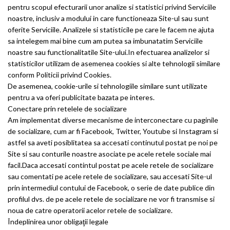
pentru scopul efecturarii unor analize si statistici privind Serviciile
noastre, inclusiv a modului in care functioneaza Site-ul sau sunt
oferite Serviciile. Analizele si statisticile pe care le facem ne ajuta
sa intelegem mai bine cum am putea sa imbunatatim Serviciile
noastre sau functionalitatile Site-ului.In efectuarea analizelor si
statisticilor utilizam de asemenea cookies si alte tehnologii similare
conform Politicii privind Cookies.
De asemenea, cookie-urile si tehnologiile similare sunt utilizate
pentru a va oferi publicitate bazata pe interes.
Conectare prin retelele de socializare
Am implementat diverse mecanisme de interconectare cu paginile
de socializare, cum ar fi Facebook, Twitter, Youtube si Instagram si
astfel sa aveti posiblitatea sa accesati continutul postat pe noi pe
Site si sau conturile noastre asociate pe acele retele sociale mai
facil.Daca accesati contintul postat pe acele retele de socializare
sau comentati pe acele retele de socializare, sau accesati Site-ul
prin intermediul contului de Facebook, o serie de date publice din
profilul dvs. de pe acele retele de socializare ne vor fi transmise si
noua de catre operatorii acelor retele de socializare.
Îndeplinirea unor obligaţii legale