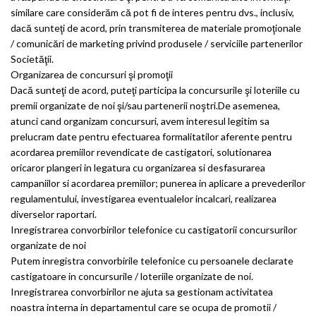
similare care considerăm că pot fi de interes pentru dvs., inclusiv,
dacă sunteţi de acord, prin transmiterea de materiale promoţionale
/ comunicări de marketing privind produsele / serviciile partenerilor
Societăţii.
Organizarea de concursuri şi promoţii
Dacă sunteţi de acord, puteţi participa la concursurile şi loteriile cu
premii organizate de noi şi/sau partenerii noştri.De asemenea,
atunci cand organizam concursuri, avem interesul legitim sa
prelucram date pentru efectuarea formalitatilor aferente pentru
acordarea premiilor revendicate de castigatori, solutionarea
oricaror plangeri in legatura cu organizarea si desfasurarea
campaniilor si acordarea premiilor; punerea in aplicare a prevederilor
regulamentului, investigarea eventualelor incalcari, realizarea
diverselor raportari.
Inregistrarea convorbirilor telefonice cu castigatorii concursurilor
organizate de noi
Putem inregistra convorbirile telefonice cu persoanele declarate
castigatoare in concursurile / loteriile organizate de noi.
Inregistrarea convorbirilor ne ajuta sa gestionam activitatea
noastra interna in departamentul care se ocupa de promotii /