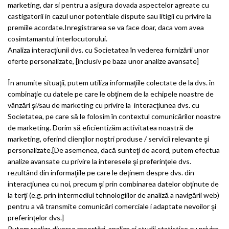
marketing, dar si pentru a asigura dovada aspectelor agreate cu
castigatorii in cazul unor potentiale dispute sau litigii cu privire la
premiile acordate.Inregistrarea se va face doar, daca vom avea
cosimtamantul interlocutorului.
Analiza interacţiunii dvs. cu Societatea în vederea furnizării unor
oferte personalizate, [inclusiv pe baza unor analize avansate]
În anumite situaţii, putem utiliza informaţiile colectate de la dvs. în
combinaţie cu datele pe care le obţinem de la echipele noastre de
vânzări şi/sau de marketing cu privire la interacţiunea dvs. cu
Societatea, pe care să le folosim în contextul comunicărilor noastre
de marketing. Dorim să eficientizăm activitatea noastră de
marketing, oferind clienţilor noştri produse / servicii relevante şi
personalizate.[De asemenea, dacă sunteţi de acord, putem efectua
analize avansate cu privire la interesele şi preferinţele dvs.
rezultând din informaţiile pe care le deţinem despre dvs. din
interacţiunea cu noi, precum şi prin combinarea datelor obţinute de
la terţi (e.g. prin intermediul tehnologiilor de analiză a navigării web)
pentru a vă transmite comunicări comerciale i adaptate nevoilor şi
preferinţelor dvs.]
Putem realiza diverse raportări, analize şi studii statistice cu privire