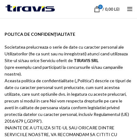
0
/
0,00
LEI
POLITCA DE CONFIDENŢIALITATE
Societatea prelucreaza o serie de date cu caracter personal ale
Utilizatorilor (fie ca sunt sau nu inregistrati) atunci cand utilizeaza
Site-ul si/sau orice Serviciu oferit de
TIRAVIS SRL
(spre exemplu cand participati la concursurile si/sau campaniile
noastre).
Aceasta politica de confidentialitate („Politica”) descrie ce tipuri de
date cu caracter personal sunt prelucrate, cum sunt acestea
utilizate, care sunt optiunile dvs. in legatura cu aceste prelucrari,
precum si modul in care Noi vom respecta drepturile pe care le
aveti in calitate de persoana vizata conform legislatiei privind
protectia datelor cu caracter personal, inclusiv Regulamentul (UE)
2016/679 („GDPR”).
INAINTE DE A UTILIZA SITE-UL SAU ORICARE DINTRE
SERVICIILE NOASTRE, VA RECOMANDAM SA CITITI CU