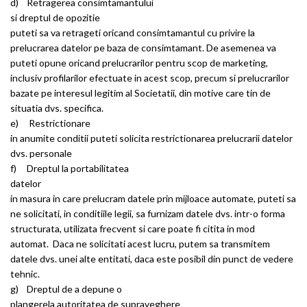
d) Retragerea consimtamantului
si dreptul de opozitie
puteti sa va retrageti oricand consimtamantul cu privire la
prelucrarea datelor pe baza de consimtamant. De asemenea va
puteti opune oricand prelucrarilor pentru scop de marketing,
inclusiv profilarilor efectuate in acest scop, precum si prelucrarilor
bazate pe interesul legitim al Societatii, din motive care tin de
situatia dvs. specifica.
e) Restrictionare
in anumite conditii puteti solicita restrictionarea prelucrarii datelor
dvs. personale
f) Dreptul la portabilitatea
datelor
in masura in care prelucram datele prin mijloace automate, puteti sa
ne solicitati, in conditiile legii, sa furnizam datele dvs. intr-o forma
structurata, utilizata frecvent si care poate fi citita in mod
automat. Daca ne solicitati acest lucru, putem sa transmitem
datele dvs. unei alte entitati, daca este posibil din punct de vedere
tehnic.
g) Dreptul de a depune o
plangerela autoritatea de supraveghere