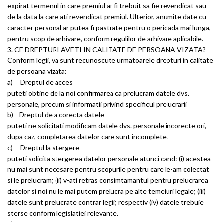
expirat termenul in care premiul ar fi trebuit sa fie revendicat sau
de la data la care ati revendicat premiul. Ulterior, anumite date cu
caracter personal ar putea fi pastrate pentru o perioada mai lunga,
pentru scop de arhivare, conform regulilor de arhivare aplicabile.
3. CE DREPTURI AVETI IN CALITATE DE PERSOANA VIZATA?
Conform legii, va sunt recunoscute urmatoarele drepturi in calitate
de persoana vizata:
a) Dreptul de acces
puteti obtine de la noi confirmarea ca prelucram datele dvs.
personale, precum si informatii privind specificul prelucrarii
b) Dreptul de a corecta datele
puteti ne solicitati modificam datele dvs. personale incorecte ori,
dupa caz, completarea datelor care sunt incomplete.
c) Dreptul la stergere
puteti solicita stergerea datelor personale atunci cand: (i) acestea
nu mai sunt necesare pentru scopurile pentru care le-am colectat
si le prelucram; (ii) v-ati retras consimtamantul pentru prelucrarea
datelor si noi nu le mai putem prelucra pe alte temeiuri legale; (iii)
datele sunt prelucrate contrar legii; respectiv (iv) datele trebuie
sterse conform legislatiei relevante.