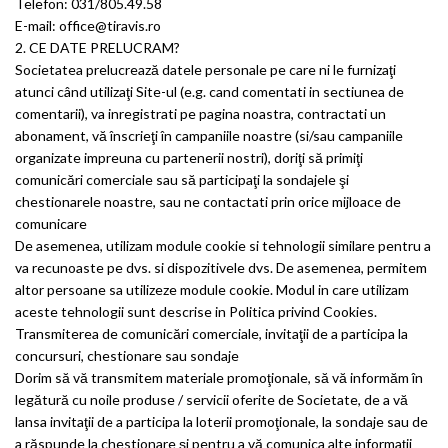
Telefon: 031/805.49.58
E-mail: office@tiravis.ro
2. CE DATE PRELUCRAM?
Societatea prelucrează datele personale pe care ni le furnizaţi
atunci când utilizaţi Site-ul (e.g. cand comentati in sectiunea de
comentarii), va inregistrati pe pagina noastra, contractati un
abonament, vă înscrieţi în campaniile noastre (si/sau campaniile
organizate impreuna cu partenerii nostri), doriţi să primiţi
comunicări comerciale sau să participaţi la sondajele şi
chestionarele noastre, sau ne contactati prin orice mijloace de
comunicare
De asemenea, utilizam module cookie si tehnologii similare pentru a
va recunoaste pe dvs. si dispozitivele dvs. De asemenea, permitem
altor persoane sa utilizeze module cookie. Modul in care utilizam
aceste tehnologii sunt descrise in Politica privind Cookies.
Transmiterea de comunicări comerciale, invitaţii de a participa la
concursuri, chestionare sau sondaje
Dorim să vă transmitem materiale promoţionale, să vă informăm în
legătură cu noile produse / servicii oferite de Societate, de a vă
lansa invitaţii de a participa la loterii promoţionale, la sondaje sau de
a răspunde la chestionare şi pentru a vă comunica alte informaţii