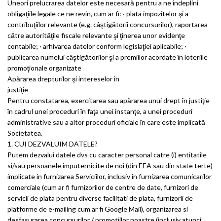
Uneori prelucrarea datelor este necesară pentru a ne îndeplini
obligaţiile legale ce ne revin, cum ar fi: · plata impozitelor şi a
contribuţiilor relevante (e.g. câştigătorii concursurilor), raportarea
către autorităţile fiscale relevante şi ţinerea unor evidenţe
contabile; · arhivarea datelor conform legislaţiei aplicabile; ·
publicarea numelui câştigătorilor şi a premiilor acordate în loteriile
promoţionale organizate
Apărarea drepturilor şi intereselor în
justiţie
Pentru constatarea, exercitarea sau apărarea unui drept în justiţie
în cadrul unei proceduri în faţa unei instanţe, a unei proceduri
administrative sau a altor proceduri oficiale în care este implicată
Societatea.
1. CUI DEZVALUIM DATELE?
Putem dezvalui datele dvs cu caracter personal catre (i) entitatile
si/sau persoanele imputernicite de noi (din EEA sau din state terte)
implicate in furnizarea Serviciilor, inclusiv in furnizarea comunicarilor
comerciale (cum ar fi furnizorilor de centre de date, furnizori de
servicii de plata pentru diverse facilitati de plata, furnizorii de
platforme de e-mailing cum ar fi Google Mail), organizarea si
desfasurarea concursurilor / promotiilor noastre (inclusiv atunci