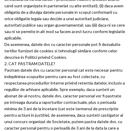
cand sunt organizate in parteneriat cu alte entitati); (ii) daca avem
obligatia de a divulga datele personale in scopul conformarii cu
orice obligatie legala sau decizie a unei autoritati judiciare,
autoritati publice sau organ guvernamental; sau (iii) daca ni se cere
sau ni se permite in alt mod sa facem acest lucru conform legislatie
aplicabile.
De asemenea, datele dvs cu caracter personale pot fi dezvaluite
tertilor furnizori de cookies si tehnologii similare conform celor
descrise in Politici privind Cookies.
2. CAT PASTRAM DATELE?
Pastram datele dvs cu caracter personal cat este necesar pentru
indeplinirea scopurilor pentru care au fost colectate, cu
respectarea procedurilor interne privind retentia datelor, inclusiv a
regulilor de arhivare aplicabile. Spre exemplu, daca sunteti un
abonat de-al nostru, datele dvs. caracter personal vor fi pastrate
pe intreaga durata a raporturilor contractuale, plus o perioada
minima de 3 ani de la incetare (cat este termenul de prescriptie
pentru actiuni in justitie), de asemenea, daca sunteti castigator al
unui concurs organizat de Societate, putem pastra datele dvs. cu
caracter personal pentru o perioadă de 3 ani de la data la care a